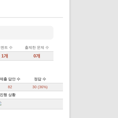
멘트 수
출제한 문제 수
1개
0개
제출 답안 수
정답 수
82
30 (36%)
 진행 상황