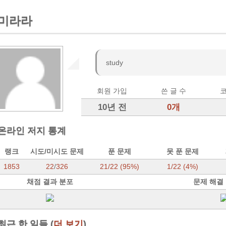
미라라
study
회원 가입
쓴 글 수
코
10년 전
0개
온라인 저지 통계
랭크
시도/미시도 문제
푼 문제
못 푼 문제
1853
22
/
326
21/22 (95%)
1/22 (4%)
채점 결과 분포
문제 해결
최근 한 일들 (
더 보기
)