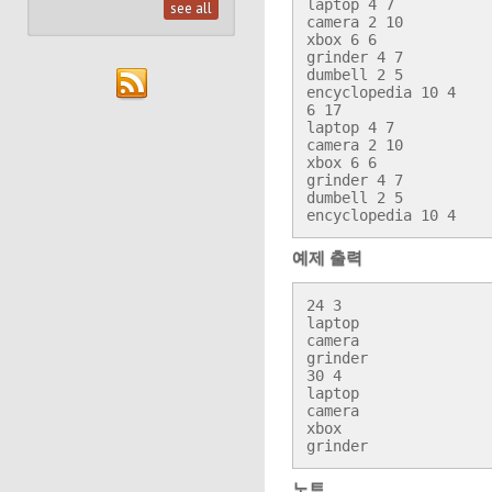
laptop 4 7

see all
camera 2 10

xbox 6 6

grinder 4 7

dumbell 2 5

encyclopedia 10 4

6 17

laptop 4 7

camera 2 10

xbox 6 6

grinder 4 7

dumbell 2 5

encyclopedia 10 4
예제 출력
24 3

laptop

camera

grinder

30 4

laptop

camera

xbox

grinder
노트