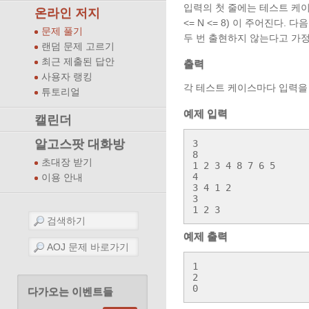
입력의 첫 줄에는 테스트 케이스의
온라인 저지
<= N <= 8) 이 주어진다
문제 풀기
두 번 출현하지 않는다고 가정
랜덤 문제 고르기
최근 제출된 답안
출력
사용자 랭킹
각 테스트 케이스마다 입력을
튜토리얼
예제 입력
캘린더
알고스팟 대화방
3

8

초대장 받기
1 2 3 4 8 7 6 5

4

이용 안내
3 4 1 2

3

예제 출력
1

2

0
다가오는 이벤트들