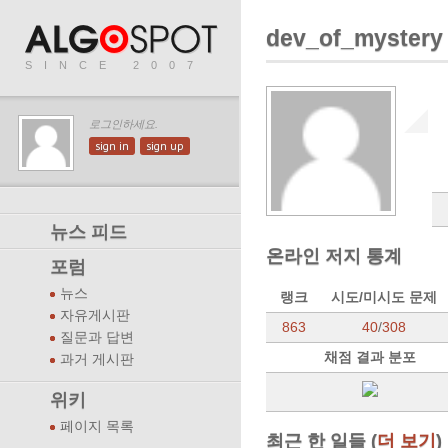
dev_of_mystery
SINCE 2007
로그인하세요.
sign in
sign up
뉴스 피드
온라인 저지 통계
포럼
뉴스
랭크
시도/미시도 문제
자유게시판
863
40
/
308
질문과 답변
채점 결과 분포
과거 게시판
위키
페이지 목록
최근 한 일들 (
더 보기
)