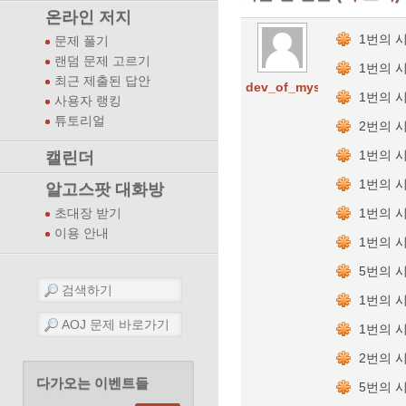
온라인 저지
1번의 
문제 풀기
랜덤 문제 고르기
1번의 
최근 제출된 답안
dev_of_mystery
1번의 
사용자 랭킹
튜토리얼
2번의 
1번의 
캘린더
1번의 
알고스팟 대화방
1번의 
초대장 받기
이용 안내
1번의 
5번의 
1번의 
1번의 
2번의 
다가오는 이벤트들
5번의 