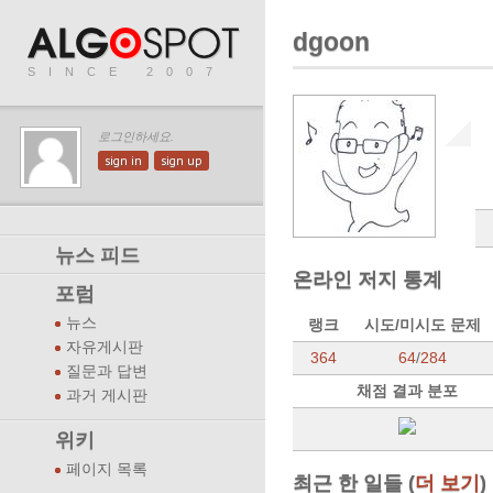
dgoon
SINCE 2007
로그인하세요.
sign in
sign up
뉴스 피드
온라인 저지 통계
포럼
뉴스
랭크
시도/미시도 문제
자유게시판
364
64
/
284
질문과 답변
채점 결과 분포
과거 게시판
위키
페이지 목록
최근 한 일들 (
더 보기
)