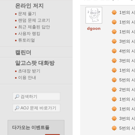
온라인 저지
1번의 
문제 풀기
랜덤 문제 고르기
1번의 
최근 제출된 답안
dgoon
1번의 
사용자 랭킹
튜토리얼
3번의 
4번의 
캘린더
3번의 
알고스팟 대화방
1번의 
초대장 받기
이용 안내
5번의 
2번의 
1번의 
1번의 
3번의 
다가오는 이벤트들
5번의 