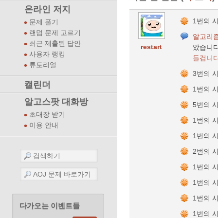
온라인 저지
1번의 
문제 풀기
랜덤 문제 고르기
알고리즘
최근 제출된 답안
restart
았습니다
사용자 랭킹
들겁니다.
튜토리얼
3번의 
캘린더
1번의 
알고스팟 대화방
5번의 
초대장 받기
1번의 
이용 안내
1번의 
2번의 
1번의 
1번의 
1번의 
다가오는 이벤트들
1번의 