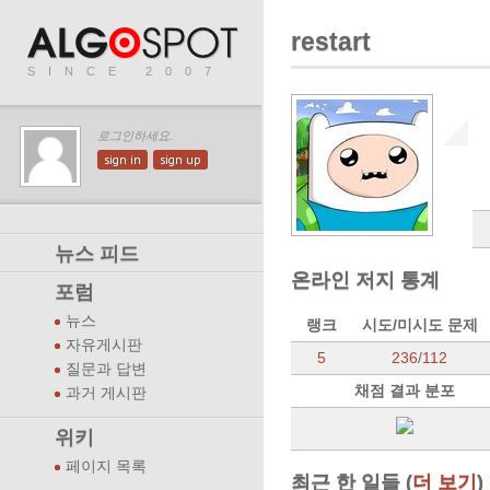
restart
SINCE 2007
로그인하세요.
sign in
sign up
뉴스 피드
온라인 저지 통계
포럼
뉴스
랭크
시도/미시도 문제
자유게시판
5
236
/
112
질문과 답변
채점 결과 분포
과거 게시판
위키
페이지 목록
최근 한 일들 (
더 보기
)