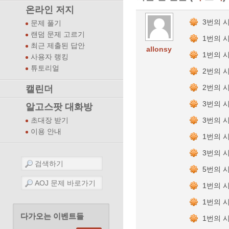
온라인 저지
3번의 
문제 풀기
랜덤 문제 고르기
1번의 
최근 제출된 답안
allonsy
1번의 
사용자 랭킹
튜토리얼
2번의 
2번의 
캘린더
3번의 
알고스팟 대화방
3번의 
초대장 받기
이용 안내
1번의 
3번의 
5번의 
1번의 
1번의 
다가오는 이벤트들
1번의 