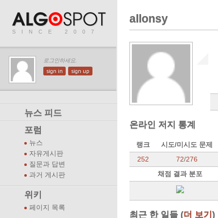
allonsy
SINCE 2007
로그인하세요.
sign in
sign up
뉴스 피드
온라인 저지 통계
포럼
뉴스
랭크
시도/미시도 문제
자유게시판
252
72
/
276
질문과 답변
채점 결과 분포
과거 게시판
위키
페이지 목록
최근 한 일들 (
더 보기
)