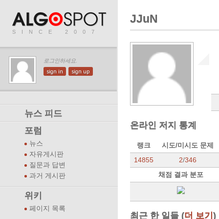
JJuN
SINCE 2007
로그인하세요.
sign in
sign up
뉴스 피드
온라인 저지 통계
포럼
뉴스
랭크
시도/미시도 문제
자유게시판
14855
2
/
346
질문과 답변
채점 결과 분포
과거 게시판
위키
페이지 목록
최근 한 일들 (
더 보기
)