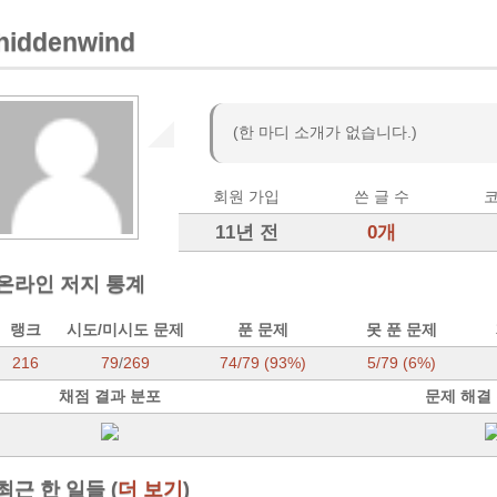
hiddenwind
(한 마디 소개가 없습니다.)
회원 가입
쓴 글 수
코
11년 전
0개
온라인 저지 통계
랭크
시도/미시도 문제
푼 문제
못 푼 문제
216
79
/
269
74/79 (93%)
5/79 (6%)
채점 결과 분포
문제 해결
최근 한 일들 (
더 보기
)