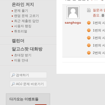
온라인 저지
질문과 
문제 풀기
좀요..
를
랜덤 문제 고르기
최근 제출된 답안
sanghogu
1번의 
사용자 랭킹
1번의 
튜토리얼
1번의 
캘린더
1번의 
알고스팟 대화방
2번의 
초대장 받기
이용 안내
다가오는 이벤트들