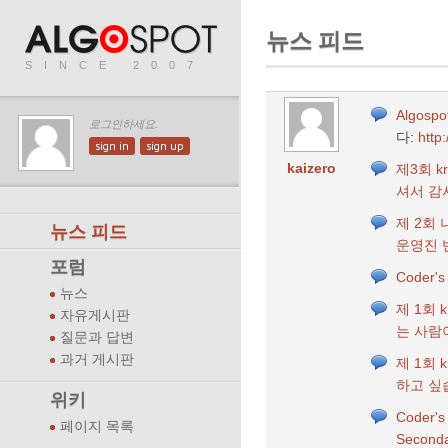
뉴스 피드
SINCE 2007
Algosp
로그인하세요.
다:
http:
sign in
sign up
kaizero
제3회 kr
셔서 감
제 2회
뉴스 피드
운영진 
포럼
Coder's
뉴스
제 1회 
자유게시판
는 사람
질문과 답변
과거 게시판
제 1회 
하고 싶
위키
Coder's
페이지 목록
Second