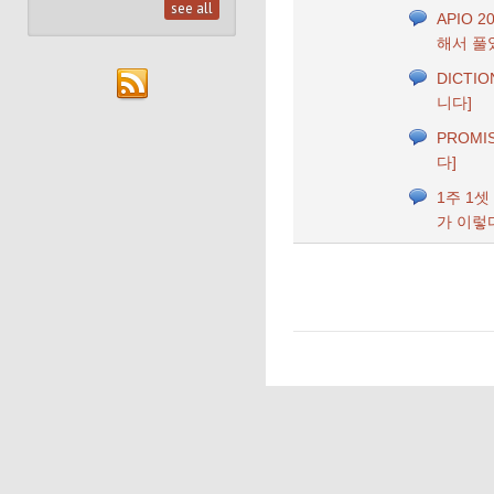
see all
APIO 2
해서 풀었
DICTIO
니다]
PROMI
다]
1주 1셋
가 이렇다