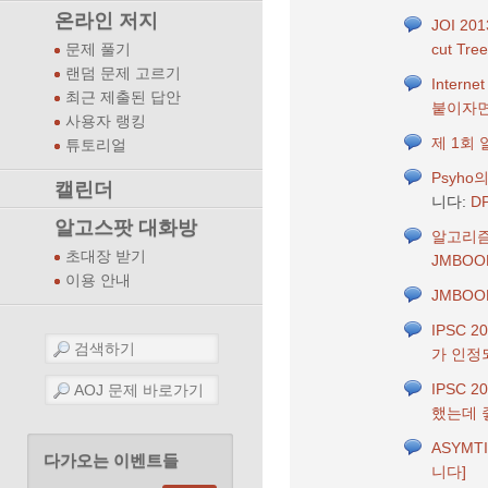
온라인 저지
JOI 20
cut T
문제 풀기
랜덤 문제 고르기
Interne
최근 제출된 답안
붙이자면 
사용자 랭킹
제 1회
튜토리얼
Psyho
캘린더
니다:
D
알고스팟 대화방
알고리즘
초대장 받기
JMBO
이용 안내
JMBO
IPSC 
가 인정
IPSC 
했는데 좋
ASYMTI
다가오는 이벤트들
니다]