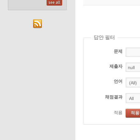
see all
답안 필터
문제
제출자
언어
채점결과
적용
적용