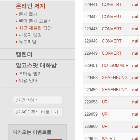
229441
CONVERT
null
온라인 저지
문제 풀기
229442
CONVERT
null
랜덤 문제 고르기
최근 제출된 답안
229443
CONVERT
null
사용자 랭킹
229446
CONVERT
null
튜토리얼
229449
CONVERT
null
캘린더
알고스팟 대화방
229451
HOTSUMMER
null
초대장 받기
229458
XHAENEUNG
null
이용 안내
229459
XHAENEUNG
null
229958
URI
null
229959
URI
null
229960
URI
null
다가오는 이벤트들
229978
WEIRD
null