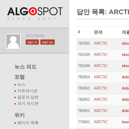
답안 목록: ARCT
SINCE 2007
#
문제
제
로그인하세요.
sign in
sign up
781050
ARCTIC
sks
781049
ARCTIC
sks
781048
ARCTIC
sks
뉴스 피드
포럼
780954
ARCTIC
dsb
뉴스
780953
ARCTIC
dsb
자유게시판
질문과 답변
780952
ARCTIC
dsb
과거 게시판
780951
ARCTIC
dsb
위키
779681
ARCTIC
leo
페이지 목록