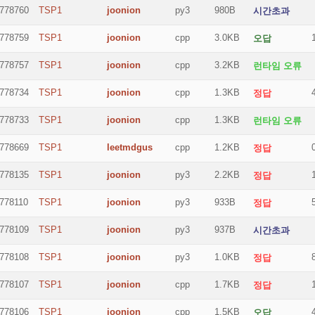
778760
TSP1
joonion
py3
980B
시간초과
778759
TSP1
joonion
cpp
3.0KB
오답
778757
TSP1
joonion
cpp
3.2KB
런타임 오류
778734
TSP1
joonion
cpp
1.3KB
정답
778733
TSP1
joonion
cpp
1.3KB
런타임 오류
778669
TSP1
leetmdgus
cpp
1.2KB
정답
778135
TSP1
joonion
py3
2.2KB
정답
778110
TSP1
joonion
py3
933B
정답
778109
TSP1
joonion
py3
937B
시간초과
778108
TSP1
joonion
py3
1.0KB
정답
778107
TSP1
joonion
cpp
1.7KB
정답
778106
TSP1
joonion
cpp
1.5KB
오답