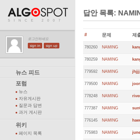
답안 목록: NAMI
SINCE 2007
#
문제
제
로그인하세요.
sign in
sign up
780260
NAMING
kan
780259
NAMING
kan
779592
NAMING
jhjj
뉴스 피드
포럼
779500
NAMING
joo
뉴스
778248
NAMING
rive
자유게시판
질문과 답변
777387
NAMING
sun
과거 게시판
776145
NAMING
ha
위키
775983
NAMING
jun
페이지 목록