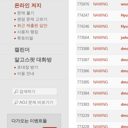
775976
NAMING
woo
온라인 저지
문제 풀기
774247
NAMING
Hyu
랜덤 문제 고르기
최근 제출된 답안
774246
NAMING
Hyu
사용자 랭킹
773504
NAMING
jwh
튜토리얼
773388
NAMING
dmd
캘린더
알고스팟 대화방
773387
NAMING
dmd
초대장 받기
773386
NAMING
dmd
이용 안내
773385
NAMING
dmd
773384
NAMING
dmd
773383
NAMING
dmd
773229
NAMING
dmd
다가오는 이벤트들
773228
NAMING
dmd