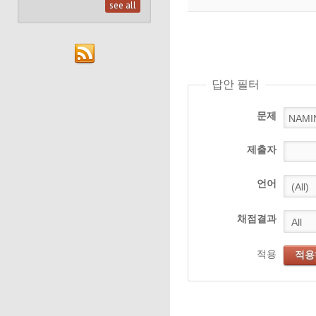
see all
답안 필터
문제
제출자
언어
채점결과
적용
적용