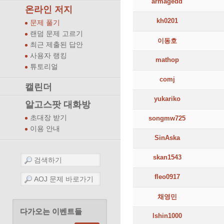
armagedd
온라인 저지
kh0201
문제 풀기
랜덤 문제 고르기
이동호
최근 제출된 답안
사용자 랭킹
mathop
튜토리얼
comj
캘린더
yukariko
알고스팟 대화방
초대장 받기
songmw725
이용 안내
SinAska
skan1543
fleo0917
채영민
다가오는 이벤트들
lshin1000