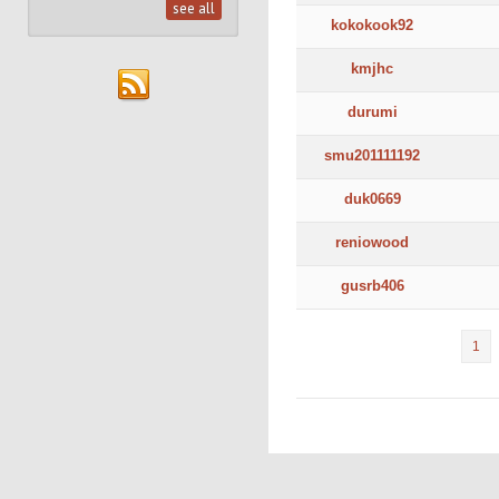
see all
kokokook92
kmjhc
durumi
smu201111192
duk0669
reniowood
gusrb406
1