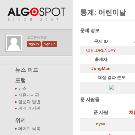
통계: 어린이날
SINCE 2007
문제 정보
로그인하세요.
문제 ID
sign in
sign up
CHILDRENDAY
출제자
JongMan
뉴스 피드
채점 결과 분포
포럼
뉴스
자유게시판
푼 사람들
질문과 답변
과거 게시판
푼 사람
처
위키
nyao
페이지 목록