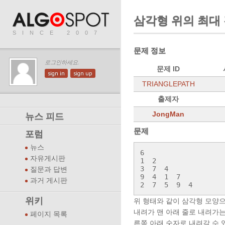
삼각형 위의 최대
SINCE 2007
문제 정보
로그인하세요.
문제 ID
sign in
sign up
TRIANGLEPATH
출제자
JongMan
뉴스 피드
문제
포럼
뉴스
6

자유게시판
1  2

3  7  4

질문과 답변
9  4  1  7

과거 게시판
2  7  5  9  4
위키
위 형태와 같이 삼각형 모양으
내려가 맨 아래 줄로 내려가는
페이지 목록
른쪽 아래 숫자로 내려갈 수 