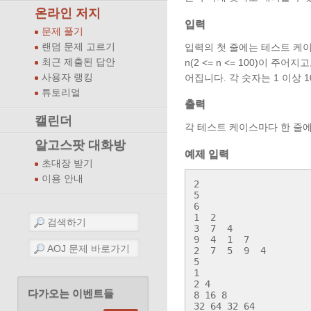
온라인 저지
입력
문제 풀기
입력의 첫 줄에는 테스트 케이스
랜덤 문제 고르기
n(2 <= n <= 100)이 
최근 제출된 답안
어집니다. 각 숫자는 1 이상 
사용자 랭킹
튜토리얼
출력
캘린더
각 테스트 케이스마다 한 줄에
알고스팟 대화방
예제 입력
초대장 받기
이용 안내
2

5

6

1  2

3  7  4

9  4  1  7

2  7  5  9  4

5

1 

2 4

다가오는 이벤트들
8 16 8

32 64 32 64
