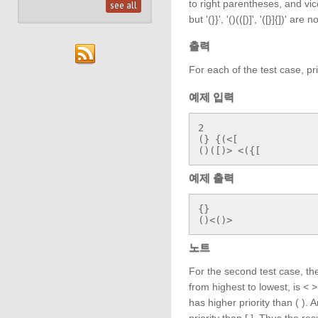
to right parentheses, and vice
see all
but '(}}', '()(([)]', '([}]{])' 
출력
For each of the test case, pri
예제 입력
2

(} {(<[

()([)> <({[
예제 출력
{}

()<()>
노트
For the second test case, the
from highest to lowest, is < >
has higher priority than ( ).