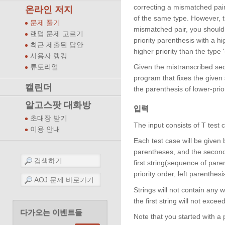
correcting a mismatched pair
온라인 저지
of the same type. However, t
문제 풀기
mismatched pair, you should 
랜덤 문제 고르기
priority parenthesis with a hi
최근 제출된 답안
higher priority than the type '
사용자 랭킹
Given the mistranscribed seqe
튜토리얼
program that fixes the given
캘린더
the parenthesis of lower-prior
알고스팟 대화방
입력
초대장 받기
The input consists of T test ca
이용 안내
Each test case will be given b
parentheses, and the second 
first string(sequence of parenthe
priority order, left parenthes
Strings will not contain any 
the first string will not exce
다가오는 이벤트들
Note that you started with a