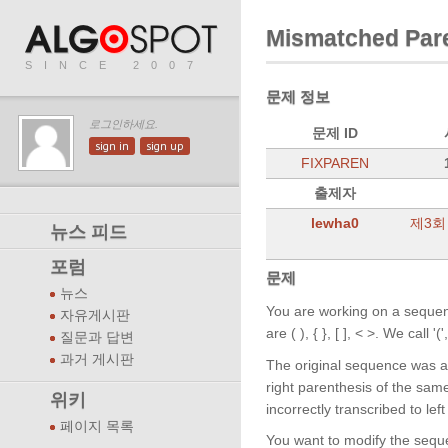
Mismatched Par
SINCE 2007
문제 정보
로그인하세요.
문제 ID
sign in
sign up
FIXPAREN
출제자
lewha0
제3회
뉴스 피드
포럼
문제
뉴스
You are working on a sequen
자유게시판
are ( ), { }, [ ], < >. We call '(
질문과 답변
과거 게시판
The original sequence was a 
right parenthesis of the same
위키
incorrectly transcribed to le
페이지 목록
You want to modify the sequ