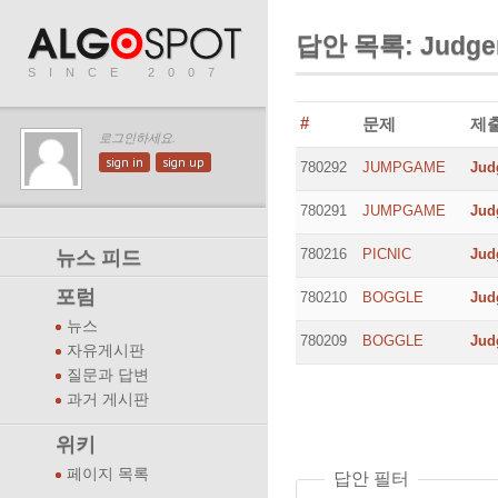
답안 목록: Judge
SINCE 2007
#
문제
제
로그인하세요.
sign in
sign up
780292
JUMPGAME
Jud
780291
JUMPGAME
Jud
780216
PICNIC
Jud
뉴스 피드
포럼
780210
BOGGLE
Jud
뉴스
780209
BOGGLE
Jud
자유게시판
질문과 답변
과거 게시판
위키
페이지 목록
답안 필터