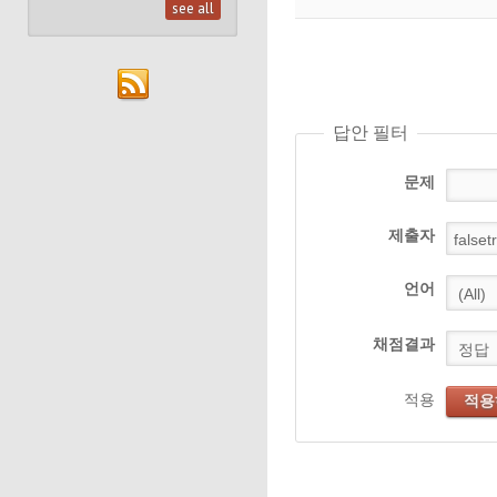
see all
답안 필터
문제
제출자
언어
채점결과
적용
적용