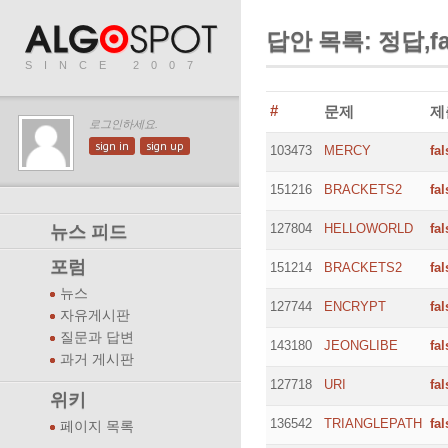
답안 목록: 정답,fal
SINCE 2007
#
문제
제
로그인하세요.
sign in
sign up
103473
MERCY
fal
151216
BRACKETS2
fal
127804
HELLOWORLD
fal
뉴스 피드
포럼
151214
BRACKETS2
fal
뉴스
127744
ENCRYPT
fal
자유게시판
질문과 답변
143180
JEONGLIBE
fal
과거 게시판
127718
URI
fal
위키
136542
TRIANGLEPATH
fal
페이지 목록