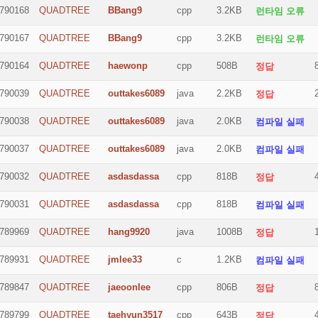
790168
QUADTREE
BBang9
cpp
3.2KB
런타임 오류
790167
QUADTREE
BBang9
cpp
3.2KB
런타임 오류
790164
QUADTREE
haewonp
cpp
508B
정답
790039
QUADTREE
outtakes6089
java
2.2KB
정답
790038
QUADTREE
outtakes6089
java
2.0KB
컴파일 실패
790037
QUADTREE
outtakes6089
java
2.0KB
컴파일 실패
790032
QUADTREE
asdasdassa
cpp
818B
정답
790031
QUADTREE
asdasdassa
cpp
818B
컴파일 실패
789969
QUADTREE
hang9920
java
1008B
정답
789931
QUADTREE
jmlee33
c
1.2KB
컴파일 실패
789847
QUADTREE
jaeoonlee
cpp
806B
정답
789799
QUADTREE
taehyun3517
cpp
643B
정답