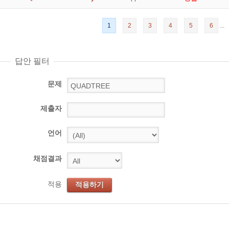
1
2
3
4
5
6
...
답안 필터
문제
제출자
언어
채점결과
적용
적용하기