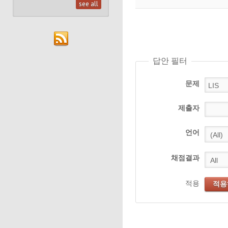
see all
답안 필터
문제
제출자
언어
채점결과
적용
적용