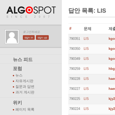
답안 목록: LIS
SINCE 2007
#
문제
제
로그인하세요.
sign in
sign up
790351
LIS
kgo
790350
LIS
kgo
790349
LIS
kgo
뉴스 피드
포럼
790259
LIS
hbg
뉴스
790228
LIS
hae
자유게시판
질문과 답변
790227
LIS
hae
과거 게시판
790225
LIS
kjy
위키
790224
LIS
kjy
페이지 목록