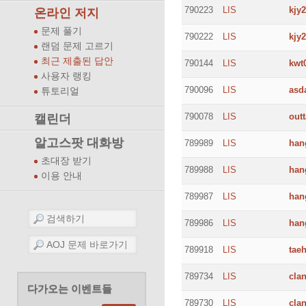
790223
LIS
kjy
온라인 저지
문제 풀기
790222
LIS
kjy
랜덤 문제 고르기
최근 제출된 답안
790144
LIS
kwt
사용자 랭킹
790096
LIS
asd
튜토리얼
790078
LIS
out
캘린더
알고스팟 대화방
789989
LIS
han
초대장 받기
789988
LIS
han
이용 안내
789987
LIS
han
789986
LIS
han
789918
LIS
tae
789734
LIS
cla
다가오는 이벤트들
789730
LIS
cla