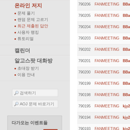
790206
FANMEETING
BBa
온라인 저지
문제 풀기
790205
FANMEETING
BBa
랜덤 문제 고르기
최근 제출된 답안
790204
FANMEETING
BBa
사용자 랭킹
790203
FANMEETING
BBa
튜토리얼
790202
FANMEETING
BBa
캘린더
알고스팟 대화방
790201
FANMEETING
BBa
초대장 받기
790200
FANMEETING
BBa
이용 안내
790199
FANMEETING
BBa
790198
FANMEETING
BBa
790195
FANMEETING
kjy
790194
FANMEETING
kjy
다가오는 이벤트들
790193
FANMEETING
kjy