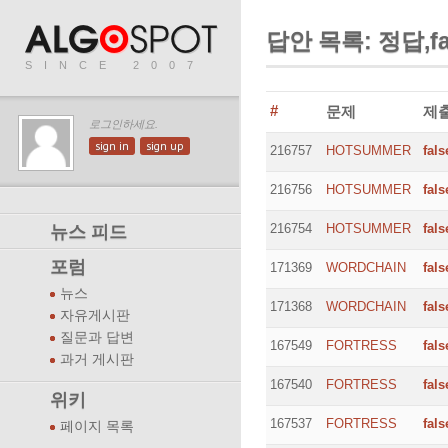
답안 목록: 정답,fal
SINCE 2007
#
문제
제
로그인하세요.
sign in
sign up
216757
HOTSUMMER
fals
216756
HOTSUMMER
fals
216754
HOTSUMMER
fals
뉴스 피드
포럼
171369
WORDCHAIN
fals
뉴스
171368
WORDCHAIN
fals
자유게시판
질문과 답변
167549
FORTRESS
fals
과거 게시판
167540
FORTRESS
fals
위키
167537
FORTRESS
fals
페이지 목록