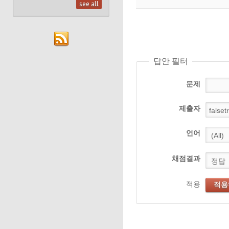
see all
답안 필터
문제
제출자
언어
채점결과
적용
적용