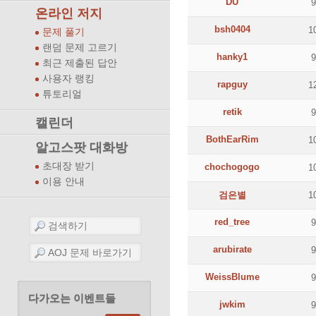
DU
온라인 저지
bsh0404
1
문제 풀기
랜덤 문제 고르기
hanky1
최근 제출된 답안
사용자 랭킹
rapguy
1
튜토리얼
retik
캘린더
BothEarRim
1
알고스팟 대화방
초대장 받기
chochogogo
1
이용 안내
검은별
1
red_tree
arubirate
WeissBlume
다가오는 이벤트들
jwkim