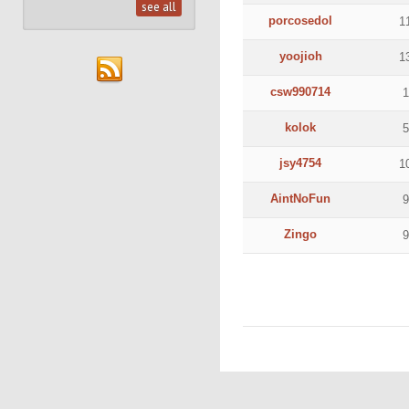
see all
porcosedol
1
yoojioh
1
csw990714
kolok
jsy4754
1
AintNoFun
Zingo