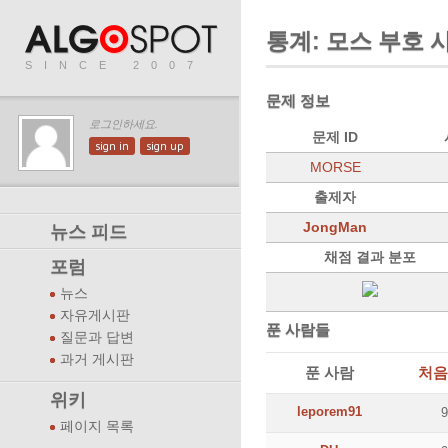
통계: 모스 부호 
SINCE 2007
문제 정보
로그인하세요.
문제 ID
sign in
sign up
MORSE
출제자
JongMan
뉴스 피드
채점 결과 분포
포럼
뉴스
자유게시판
푼 사람들
질문과 답변
과거 게시판
푼 사람
처음
위키
leporem91
페이지 목록