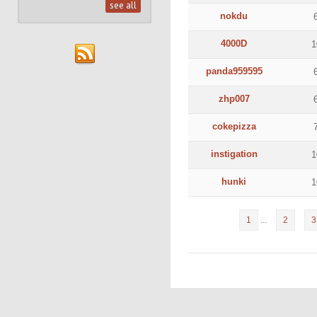
see all
nokdu
4000D
panda959595
zhp007
cokepizza
instigation
hunki
1
...
2
3