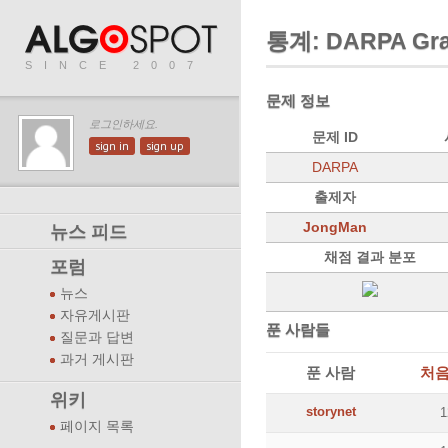
통계: DARPA Gra
SINCE 2007
문제 정보
로그인하세요.
문제 ID
sign in
sign up
DARPA
출제자
JongMan
뉴스 피드
채점 결과 분포
포럼
뉴스
자유게시판
푼 사람들
질문과 답변
과거 게시판
푼 사람
처음
위키
storynet
페이지 목록