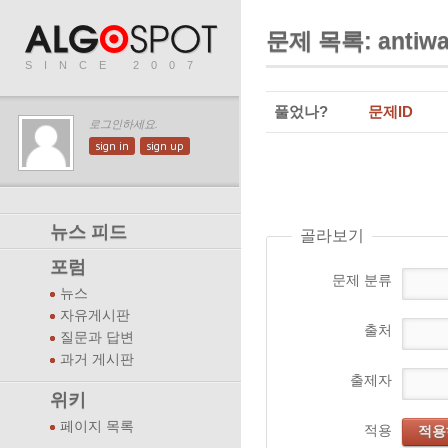
문제 목록: antiwa
SINCE 2007
풀었나?
문제ID
로그인하세요.
sign in
sign up
뉴스 피드
골라보기
포럼
문제 분류
뉴스
자유게시판
출처
질문과 답변
과거 게시판
출제자
위키
페이지 목록
적용
적용