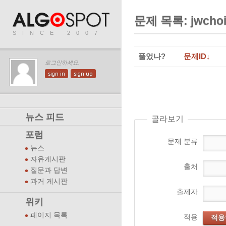
문제 목록: jwchoi
SINCE 2007
풀었나?
문제ID↓
로그인하세요.
sign in
sign up
뉴스 피드
골라보기
포럼
문제 분류
뉴스
자유게시판
출처
질문과 답변
과거 게시판
출제자
위키
페이지 목록
적용
적용