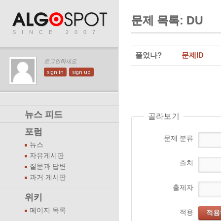
문제 목록: DU
SINCE 2007
풀었나?
문제ID
로그인하세요.
sign in
sign up
뉴스 피드
골라보기
포럼
문제 분류
뉴스
자유게시판
출처
질문과 답변
과거 게시판
출제자
위키
페이지 목록
적용
적용