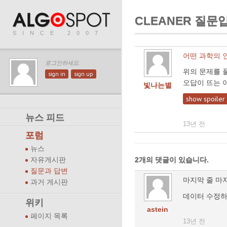
CLEANER 질문
SINCE 2007
어떤 과학의 
로그인하세요.
위의 문제를 
sign in
sign up
오답이 뜨는 
빛나는별
show spoiler
뉴스 피드
13년 전
포럼
뉴스
2개의 댓글이 있습니다.
자유게시판
질문과 답변
마지막 줄 마지
과거 게시판
데이터 수정하
위키
astein
페이지 목록
13년 전